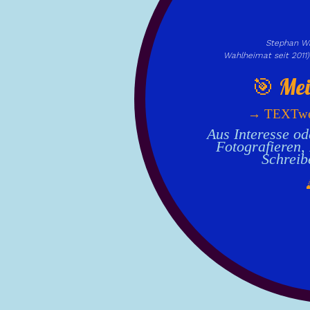
Stephan Wr
Wahlheimat seit 2011
🎯 Me
→ TEXTwe
Aus Inte­resse o
Foto­grafieren, 
Schreib